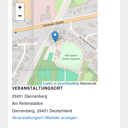
+
−
Leaflet
, ©
OpenStreetMap
Mitwirkende
VERANSTALTUNGSORT
29451 Dannenberg
Am Reiterstadion
Dannenberg
,
29451
Deutschland
Veranstaltungsort-Website anzeigen