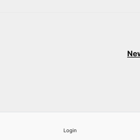
New
Login