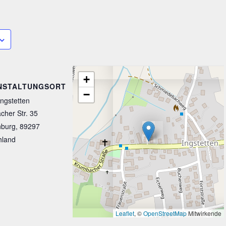
+
NSTALTUNGSORT
−
ngstetten
her Str. 35
burg
,
89297
hland
Leaflet
, ©
OpenStreetMap
Mitwirkende